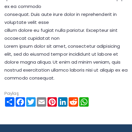
ex ea commodo
consequat. Duis aute irure dolor in reprehenderit in
voluptate velit esse
cillum dolore eu fugiat nulla pariatur. Excepteur sint
occaecat cupidatat non
Lorem ipsum dolor sit amet, consectetur adipisicing
elit, sed do eiusmod tempor incididunt ut labore et
dolore magna aliqua. Ut enim ad minim veniam, quis
nostrud exercitation ullamco laboris nisi ut aliquip ex ea
commodo consequat.
Paylaş
Paylaş
Facebook
Twitter
Email
Pinterest
LinkedIn
Reddit
WhatsApp