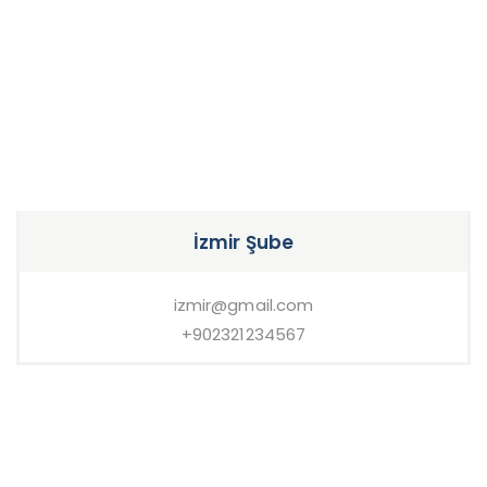
İzmir Şube
izmir@gmail.com
+902321234567