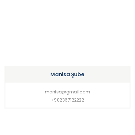
Manisa Şube
manisa@gmail.com
+902367122222